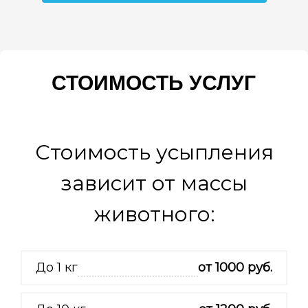
СТОИМОСТЬ УСЛУГ
Главная
> Усыпление животных
Стоимость усыпления
зависит от массы
животного:
До 1 кг
от 1000 руб.