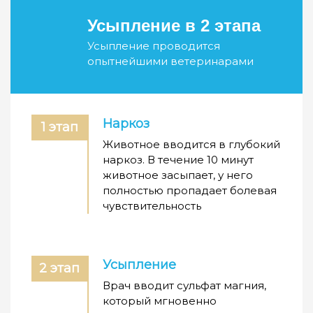
Усыпление в 2 этапа
Усыпление проводится
опытнейшими ветеринарами
Наркоз
1 этап
Животное вводится в глубокий
наркоз. В течение 10 минут
животное засыпает, у него
полностью пропадает болевая
чувствительность
Усыпление
2 этап
Врач вводит сульфат магния,
который мгновенно