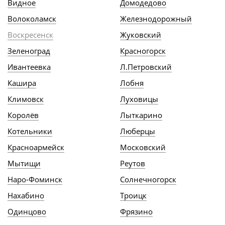
Видное
Домодедово
Волоколамск
Железнодорожный
Воскресенск
Жуковский
Зеленоград
Красногорск
Ивантеевка
Л.Петровский
Кашира
Лобня
Климовск
Луховицы
Королёв
Лыткарино
Котельники
Люберцы
Красноармейск
Московский
Мытищи
Реутов
Наро-Фоминск
Солнечногорск
Нахабино
Троицк
Одинцово
Фрязино