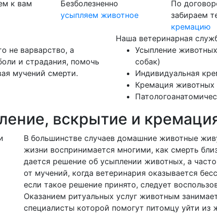
ем к вам
Безболезненно
По договор
усыпляем животное
забираем т
кремацию
Наша ветеринарная служб
то не варварство, а
Усыпление животных
боли и страдания, помочь
собак)
вая мучений смерти.
Индивидуальная кре
Кремация животных
Патологоанатомичес
ление, вскрытие и кремаци
В большинстве случаев домашние животные живут
жизни воспринимается многими, как смерть бли
дается решение об усыплении животных, а часто
от мучений, когда ветеринария оказывается бесс
если такое решение принято, следует воспольз
Оказанием ритуальных услуг животным занимаетс
специалисты которой помогут питомцу уйти из ж