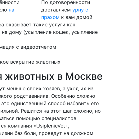
ённости
По договорённости
ело
на
доставляем
урну с
прахом
к вам домой
а оказывает такие услуги как:
 на дому (усыпление кошек, усыпление
мация с видеоотчетом
кое вскрытие животных
я животных в Москве
 меньше своих хозяев, а уход их из
зкого родственника. Особенно сложно
 это единственный способ избавить его
ильной. Решится на этот шаг сложно, но
оваться помощью специалистов.
я компания «UsiplenieVet»,
изни без боли, проведут на должном