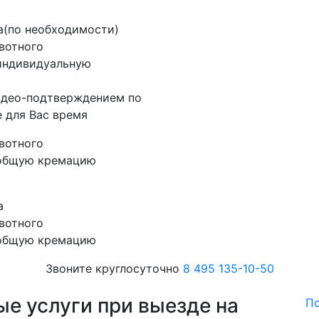
а(по необходимости)
вотного
 индивидуальную
видео-подтверждением по
 для Вас время
вотного
 общую кремацию
а
вотного
 общую кремацию
Звоните круглосуточно
8 495 135-10-50
е услуги при выезде на
По