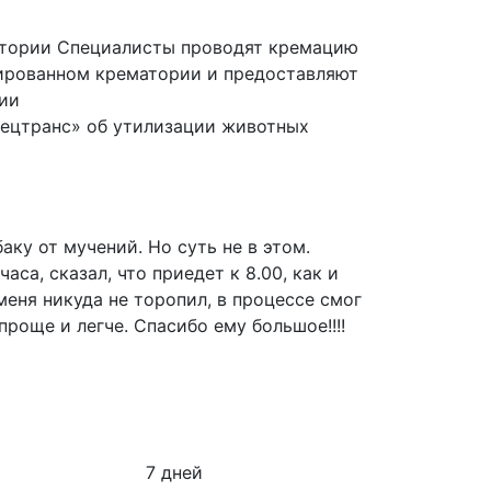
атории
Специалисты проводят кремацию
ированном крематории и предоставляют
ии
ецтранс» об утилизации животных
Спасибо Вам
аку от мучений. Но суть не в этом.
24 мая 2018 н
са, сказал, что приедет к 8.00, как и
добросовестну
меня никуда не торопил, в процессе смог
Сергей
роще и легче. Спасибо ему большое!!!!
7 дней