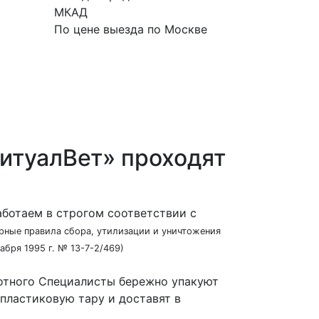
МКАД
По цене выезда по Москве
Урна в подаро
Урна для прах
Подробнее
итуалВет» проходят
ботаем в строгом соответствии с
рные правила сбора, утилизации и уничтожения
абря 1995 г. № 13-7-2/469)
отного
Специалисты бережно упакуют
 пластиковую тару и доставят в