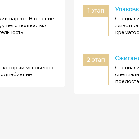
Упаковк
1 этап
ий наркоз. В течение
Специали
, у него полностью
животног
тельность
кремато
Сжигани
2 этап
я, который мгновенно
Специали
сердцебиение
специали
предоста