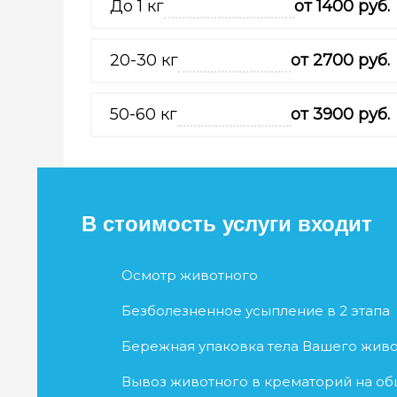
До 1 кг
от 1400 руб.
20-30 кг
от 2700 руб.
50-60 кг
от 3900 руб.
В стоимость услуги входит
Осмотр животного
Безболезненное усыпление в 2 этапа
Бережная упаковка тела Вашего жив
Вывоз животного в крематорий на о