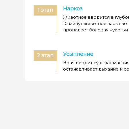
Наркоз
1 этап
Животное вводится в глубок
10 минут животное засыпает
пропадает болевая чувстви
Усыпление
2 этап
Врач вводит сульфат магни
останавливает дыхание и 