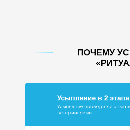
ПОЧЕМУ УС
«РИТУА
Усыпление в 2 этапа
Усыпление проводится опыт
ветеринарами