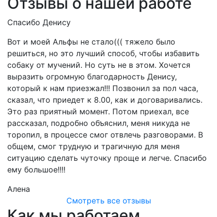
Отзывы о нашей работе
Спасибо Денису
С
Вот и моей Альфы не стало((( тяжело было
2
решиться, но это лучший способ, чтобы избавить
ф
собаку от мучений. Но суть не в этом. Хочется
л
выразить огромную благодарность Денису,
д
который к нам приезжал!!! Позвонил за пол часа,
С
сказал, что приедет к 8.00, как и договаривались.
Это раз приятный момент. Потом приехал, все
рассказал, подробно объяснил, меня никуда не
торопил, в процессе смог отвлечь разговорами. В
общем, смог трудную и трагичную для меня
ситуацию сделать чуточку проще и легче. Спасибо
ему большое!!!!
Алена
Смотреть все отзывы
Как мы работаем