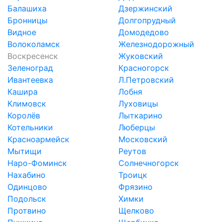
Балашиха
Дзержинский
Бронницы
Долгопрудный
Видное
Домодедово
Волоколамск
Железнодорожный
Воскресенск
Жуковский
Зеленоград
Красногорск
Ивантеевка
Л.Петровский
Кашира
Лобня
Климовск
Луховицы
Королёв
Лыткарино
Котельники
Люберцы
Красноармейск
Московский
Мытищи
Реутов
Наро-Фоминск
Солнечногорск
Нахабино
Троицк
Одинцово
Фрязино
Подольск
Химки
Протвино
Щелково