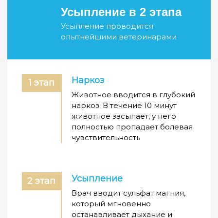
Усыпление в 2 этапа
Усыпление проводится
опытнейшими ветеринарами
Наркоз
1 этап
Животное вводится в глубокий
наркоз. В течение 10 минут
животное засыпает, у него
полностью пропадает болевая
чувствительность
Усыпление
2 этап
Врач вводит сульфат магния,
который мгновенно
останавливает дыхание и