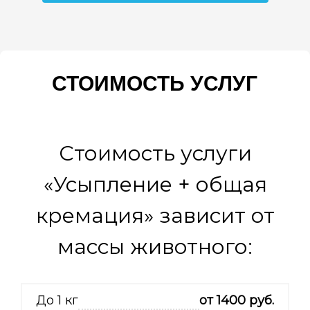
СТОИМОСТЬ УСЛУГ
Главная
> Усыпление + Общая кремация
Стоимость услуги
«Усыпление + общая
кремация» зависит от
массы животного:
До 1 кг
от 1400 руб.