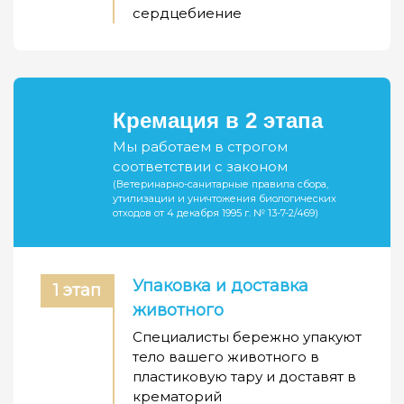
сердцебиение
Кремация в 2 этапа
Мы работаем в строгом
соответствии с законом
(Ветеринарно-санитарные правила сбора,
утилизации и уничтожения биологических
отходов от 4 декабря 1995 г. № 13-7-2/469)
Упаковка и доставка
1 этап
животного
Специалисты бережно упакуют
тело вашего животного в
пластиковую тару и доставят в
крематорий